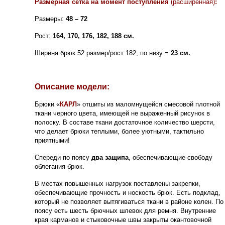
Размерная сетка на момент поступления
(расширенная)
:
Размеры:
48 – 72
Рост:
164, 170, 176, 182, 188 см.
Ширина брюк 52 размер/рост 182, по низу =
23 см.
Описание модели:
Брюки
«
КАРЛ
» отшиты
из маломнущейся смесовой плотной
ткани черного цвета, имеющей не выраженный рисунок в
полоску. В составе ткани достаточное количество шерсти,
что делает брюки теплыми, более уютными, тактильно
приятными!
Спереди по поясу
два защипа
, обеспечивающие свободу
облегания брюк.
В местах повышенных нагрузок поставлены закрепки,
обеспечивающие прочность и носкость брюк.
Есть подклад,
который не позволяет вытягиваться ткани в районе колен. По
поясу есть шесть брючных шлевок для ремня. Внутренние
края карманов и стыковочные швы закрыты окантовочной