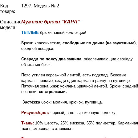
Код
1297. Модель № 2
товара:
Описание
Мужские брюки "КАРЛ"
модели:
ТЕПЛЫЕ
брюки нашей коллекции!
Брюки классические,
свободные по длине (не зауженные)
,
средней посадки.
Спереди по поясу два защипа
, обеспечивающие свободу
облегания брюк.
Пояс усилен корсажной лентой, есть подклад. Б
оковые
карманы прямые
, сзади один карман в рамку на пуговице.
Пяточная зона брюк усилена брючной лентой.
Брюки средней
посадки,
со стрелками.
Застёжка брюк: молния, крючок, пуговица.
Рисунок/цвет:
черный, в не выраженную полоску.
Ткань:
10% шерсть, 25% вискоза, 65% полиэстер
. Карманная
ткань смесовая с хлопком.