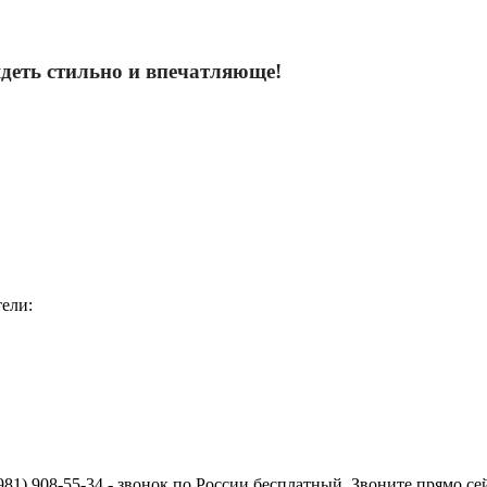
деть стильно и впечатляюще!
ели:
981) 908-55-34 - звонок по России бесплатный. Звоните прямо се