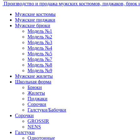
Производство и продажа мужских костюмов, пиджаков, брюк
Мужские костюмы
Мужские пиджаки
Мужские брюки
Модель №1
Модель №2
Модель №3
Модель №4
Модель №5
Модель №7
Модель №8
Модель №9
Мужские жилеты
Школьная форма
Брюки
Жилеты
Пиджаки
Сорочки
Галстуки/Бабочки
Сорочки
GROSSIR
NENS
Галстуки
Однотонные