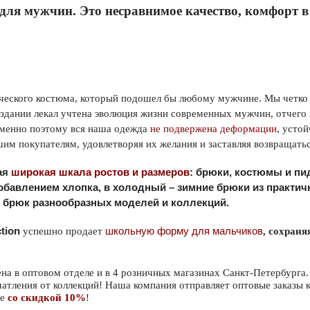
 для мужчин. Это несравнимое качество, комфорт в
ссического костюма, который подошел бы любому мужчине. Мы четко
оздании лекал учтена эволюция жизни современных мужчин, отчего
именно поэтому вся наша одежда
не подвержена деформации
, усто
им покупателям, удовлетворяя их желания и заставляя возвращать
кая
широкая шкала ростов и размеров
: брюки, костюмы и пид
обавлением хлопка, в холодный – зимние брюки из практич
х брюк разнообразных моделей и коллекций.
ction
успешно продает
школьную форму для мальчиков
, сохран
на в оптовом отделе и в 4 розничных магазинах Санкт-Петербурга
чатления от коллекций! Наша компания отправляет оптовые заказы
зе
со скидкой 10%
!