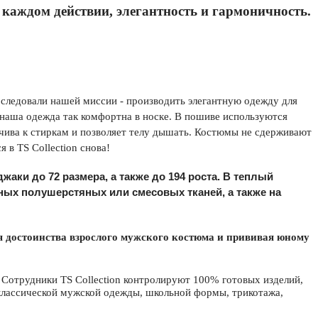
 каждом действии, элегантность и гармоничность.
 следовали нашей миссии - производить элегантную одежду для
 наша одежда так комфортна в носке. В пошиве используются
йчива к стиркам и позволяет телу дышать. Костюмы не сдерживают
ся в
TS
Collection
снова!
жаки до 72 размера, а также до 194 роста. В теплый
ных полушерстяных или смесовых тканей, а также на
яя достоинства взрослого мужского костюма и прививая юному
.
Сотрудники
TS
Collection
контролируют 100% готовых изделий,
 классической мужской одежды, школьной формы, трикотажа,