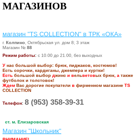
МАГАЗИНОВ
магазин "TS COLLECTION" в ТРК «ОКА»
г.
Колпино
, Октябрьская ул. дом 8; 3 этаж
Магазин №
88
Режим работы
:
с 10.00 до 21.00, без выходных
У
нас
большой
выбор
:
брюк
,
пиджаков
,
костюмов
!
Есть
сорочки
,
кардиганы
,
джемпера
и
куртки!
Есть
большой
выбор
д
жинс
и
в
ель
ветов
ы
х брюк
, а
также
футболок
и
толстовок
!
Ждем
Вас
дорогие
покупатели
в
фирменном
магазине
TS
COLLECTION
8 (953) 358-39-31
Телефон
:
ст. м. Елизаровская
Магазин "Школьник"
ВНИМАНИЕ!